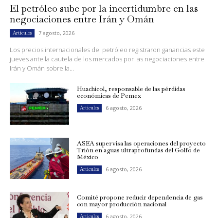
El petróleo sube por la incertidumbre en las
negociaciones entre Irán y Omán
7 agosto, 2026
Artículos
Los precios internacionales del petróleo registraron ganancias este
jueves ante la cautela de los mercados por las negociaciones entre
Irán y Omán sobre la...
Huachicol, responsable de las pérdidas
económicas de Pemex
6 agosto, 2026
Artículos
ASEA supervisa las operaciones del proyecto
Trión en aguas ultraprofundas del Golfo de
México
6 agosto, 2026
Artículos
Comité propone reducir dependencia de gas
con mayor producción nacional
6 agosto, 2026
Artículos