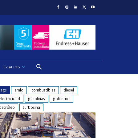
Contacto
tags
amlo
combustibles
diesel
electricidad
gasolinas
gobierno
petróleo
turbosina