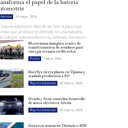
ransforma el papel de la batería
utomotriz
14 mayo, 2026
oberturas
 batería automotriz dejó de ser solo la pieza que
rmite que arranque el vehículo. En una industria
rcada por sistemas eléctricos, software, funciones...
Moctezuma inaugura centro de
transformación de residuos para
energía térmica en Morelos.
1 abril, 2026
Eventos
EnerSys cierra planta en Tijuana y
traslada producción a EU
28 marzo, 2026
Negocios Industriales
Honda y Sony cancelan desarrollo
de autos eléctricos Afeela
26 marzo, 2026
Negocios Industriales
Emerson mantiene Distintivo ESR