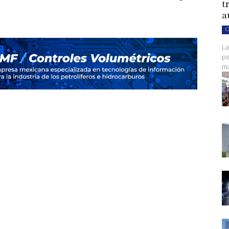
t
a
C
La
pe
ma