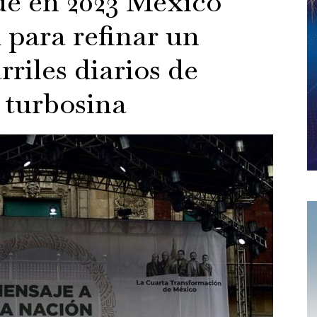
e en 2023 México
 para refinar un
rriles diarios de
y turbosina