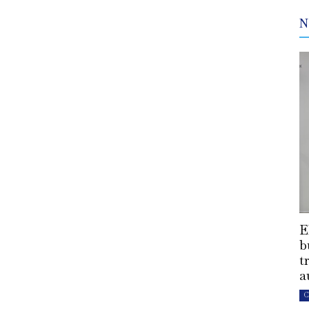
N
E
b
t
a
C