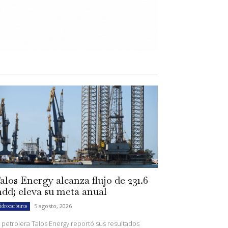
alos Energy alcanza flujo de 231.6
dd; eleva su meta anual
5 agosto, 2026
idrocarburos
 petrolera Talos Energy reportó sus resultados