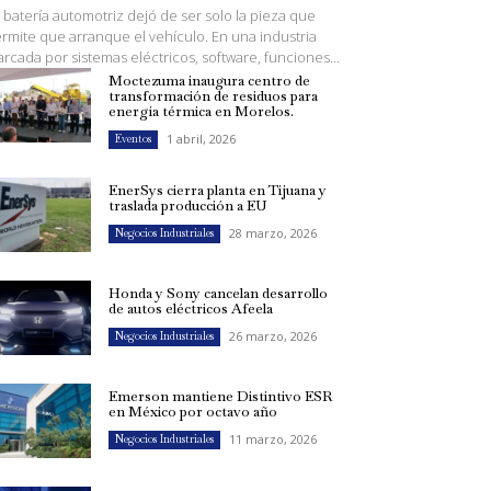
 batería automotriz dejó de ser solo la pieza que
rmite que arranque el vehículo. En una industria
rcada por sistemas eléctricos, software, funciones...
Moctezuma inaugura centro de
transformación de residuos para
energía térmica en Morelos.
1 abril, 2026
Eventos
EnerSys cierra planta en Tijuana y
traslada producción a EU
28 marzo, 2026
Negocios Industriales
Honda y Sony cancelan desarrollo
de autos eléctricos Afeela
26 marzo, 2026
Negocios Industriales
Emerson mantiene Distintivo ESR
en México por octavo año
11 marzo, 2026
Negocios Industriales