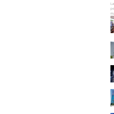
La
pe
ma