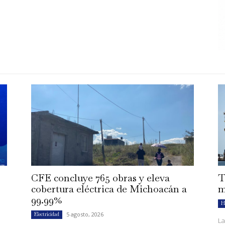
CFE concluye 765 obras y eleva
T
cobertura eléctrica de Michoacán a
m
99.99%
H
5 agosto, 2026
Electricidad
La