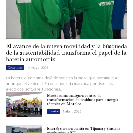
El avance de la nueva movilidad y la búsqueda
de la sustentabilidad transforma el papel de la
batería automotriz
14 mayo, 2026
Coberturas
La batería automotriz dejó de ser solo la pieza que permite que
arranque el vehículo. En una industria marcada por sistemas
eléctricos, software, funciones...
Moctezuma inaugura centro de
transformación de residuos para energía
térmica en Morelos.
1 abril, 2026
Eventos
EnerSys cierra planta en Tijuana y traslada
producción a EU