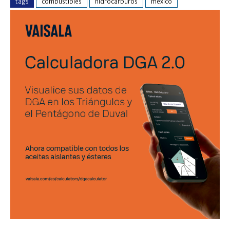
tags
combustibles
hidrocarburos
méxico