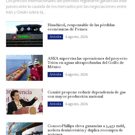
Los precios internacionales del petróleo registraron ganancias este
jueves ante la cautela de los mercados por las negociaciones entre
Irán y Omán sobre la...
Huachicol, responsable de las pérdidas
económicas de Pemex
6 agosto, 2026
Artículos
ASEA supervisa las operaciones del proyecto
Trión en aguas ultraprofundas del Golfo de
México
6 agosto, 2026
Artículos
Comité propone reducir dependencia de gas
con mayor producción nacional
6 agosto, 2026
Artículos
ConocoPhillips eleva ganancias a 3,951 mdd,
acelera desinversión y duplica recompra de
acciones