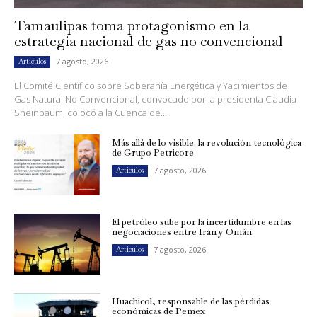
Tamaulipas toma protagonismo en la
estrategia nacional de gas no convencional
7 agosto, 2026
Artículos
El Comité Científico sobre Soberanía Energética y Yacimientos de
Gas Natural No Convencional, convocado por la presidenta Claudia
Sheinbaum, colocó a la Cuenca de...
Más allá de lo visible: la revolución tecnológica
de Grupo Petricore
7 agosto, 2026
Artículos
El petróleo sube por la incertidumbre en las
negociaciones entre Irán y Omán
7 agosto, 2026
Artículos
Huachicol, responsable de las pérdidas
económicas de Pemex