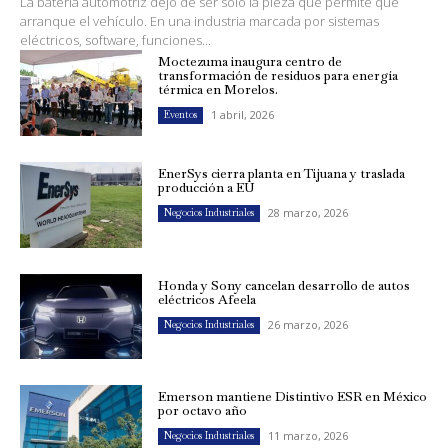
La batería automotriz dejó de ser solo la pieza que permite que
arranque el vehículo. En una industria marcada por sistemas
eléctricos, software, funciones...
Moctezuma inaugura centro de
transformación de residuos para energía
térmica en Morelos.
1 abril, 2026
Eventos
EnerSys cierra planta en Tijuana y traslada
producción a EU
28 marzo, 2026
Negocios Industriales
Honda y Sony cancelan desarrollo de autos
eléctricos Afeela
26 marzo, 2026
Negocios Industriales
Emerson mantiene Distintivo ESR en México
por octavo año
11 marzo, 2026
Negocios Industriales