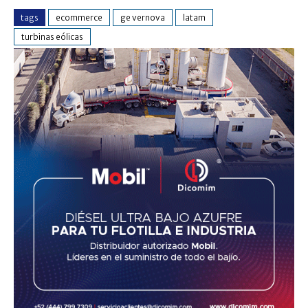
tags
ecommerce
ge vernova
latam
turbinas eólicas