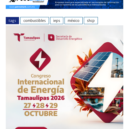
tags
combustibles
ieps
méxico
shcp