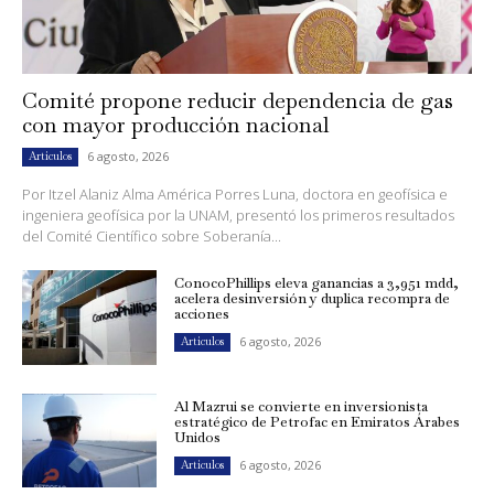
Comité propone reducir dependencia de gas
con mayor producción nacional
6 agosto, 2026
Artículos
Por Itzel Alaniz Alma América Porres Luna, doctora en geofísica e
ingeniera geofísica por la UNAM, presentó los primeros resultados
del Comité Científico sobre Soberanía...
ConocoPhillips eleva ganancias a 3,951 mdd,
acelera desinversión y duplica recompra de
acciones
6 agosto, 2026
Artículos
Al Mazrui se convierte en inversionista
estratégico de Petrofac en Emiratos Árabes
Unidos
6 agosto, 2026
Artículos