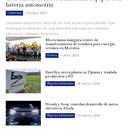
batería automotriz
14 mayo, 2026
Coberturas
La batería automotriz dejó de ser solo la pieza que permite que
arranque el vehículo. En una industria marcada por sistemas
eléctricos, software, funciones...
Moctezuma inaugura centro de
transformación de residuos para energía
térmica en Morelos.
1 abril, 2026
Eventos
EnerSys cierra planta en Tijuana y traslada
producción a EU
28 marzo, 2026
Negocios Industriales
Honda y Sony cancelan desarrollo de autos
eléctricos Afeela
26 marzo, 2026
Negocios Industriales