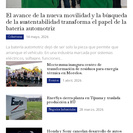
El avance de la nueva movilidad y la búsqueda
de la sustentabilidad transforma el papel de la
batería automotriz
14 mayo, 2026
Coberturas
La batería automotriz dejó de ser solo la pieza que permite que
arranque el vehículo. En una industria marcada por sistemas
eléctricos, software, funciones...
Moctezuma inaugura centro de
transformación de residuos para energía
térmica en Morelos.
1 abril, 2026
Eventos
EnerSys cierra planta en Tijuana y traslada
producción a EU
28 marzo, 2026
Negocios Industriales
Honda y Sony cancelan desarrollo de autos