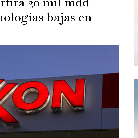
rtirá 20 mil mdd
nologías bajas en