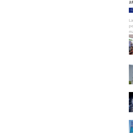
a
C
La
pe
ma