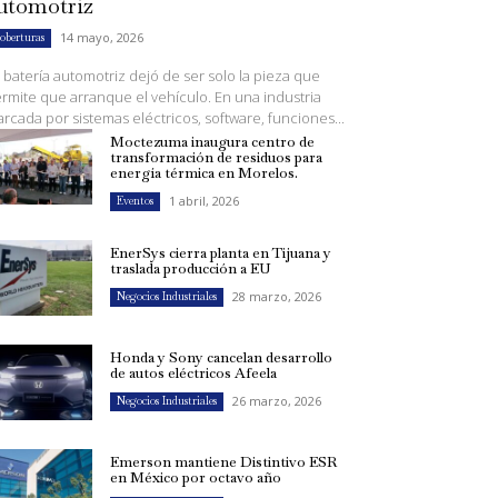
utomotriz
14 mayo, 2026
oberturas
 batería automotriz dejó de ser solo la pieza que
rmite que arranque el vehículo. En una industria
rcada por sistemas eléctricos, software, funciones...
Moctezuma inaugura centro de
transformación de residuos para
energía térmica en Morelos.
1 abril, 2026
Eventos
EnerSys cierra planta en Tijuana y
traslada producción a EU
28 marzo, 2026
Negocios Industriales
Honda y Sony cancelan desarrollo
de autos eléctricos Afeela
26 marzo, 2026
Negocios Industriales
Emerson mantiene Distintivo ESR
en México por octavo año