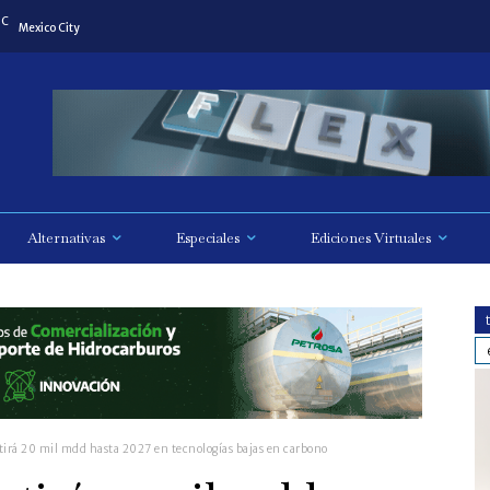
C
Mexico City
Alternativas
Especiales
Ediciones Virtuales
irá 20 mil mdd hasta 2027 en tecnologías bajas en carbono