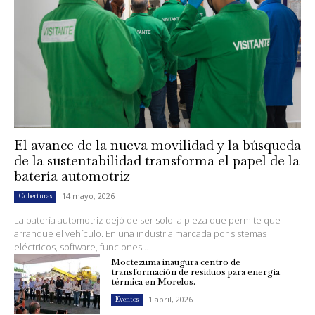
El avance de la nueva movilidad y la búsqueda
de la sustentabilidad transforma el papel de la
batería automotriz
14 mayo, 2026
Coberturas
La batería automotriz dejó de ser solo la pieza que permite que
arranque el vehículo. En una industria marcada por sistemas
eléctricos, software, funciones...
Moctezuma inaugura centro de
transformación de residuos para energía
térmica en Morelos.
1 abril, 2026
Eventos