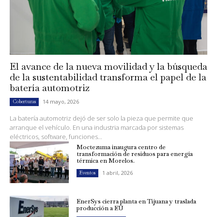
El avance de la nueva movilidad y la búsqueda
de la sustentabilidad transforma el papel de la
batería automotriz
14 mayo, 2026
Coberturas
La batería automotriz dejó de ser solo la pieza que permite que
arranque el vehículo. En una industria marcada por sistemas
eléctricos, software, funciones...
Moctezuma inaugura centro de
transformación de residuos para energía
térmica en Morelos.
1 abril, 2026
Eventos
EnerSys cierra planta en Tijuana y traslada
producción a EU