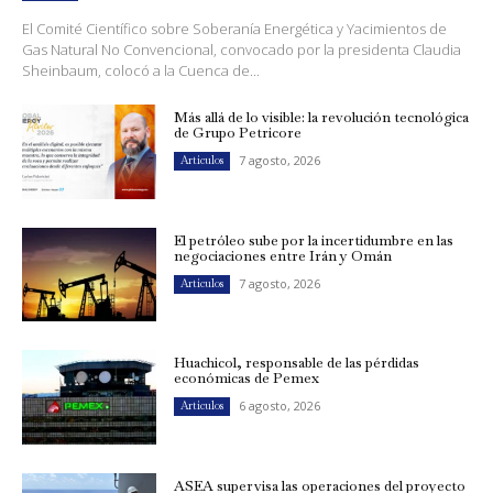
El Comité Científico sobre Soberanía Energética y Yacimientos de
Gas Natural No Convencional, convocado por la presidenta Claudia
Sheinbaum, colocó a la Cuenca de...
Más allá de lo visible: la revolución tecnológica
de Grupo Petricore
7 agosto, 2026
Artículos
El petróleo sube por la incertidumbre en las
negociaciones entre Irán y Omán
7 agosto, 2026
Artículos
Huachicol, responsable de las pérdidas
económicas de Pemex
6 agosto, 2026
Artículos
ASEA supervisa las operaciones del proyecto