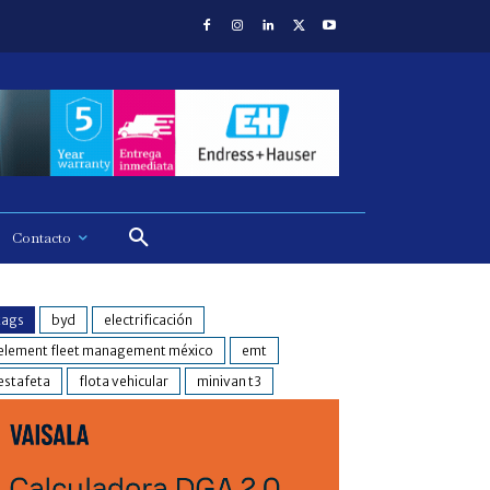
Contacto
tags
byd
electrificación
element fleet management méxico
emt
estafeta
flota vehicular
minivan t3