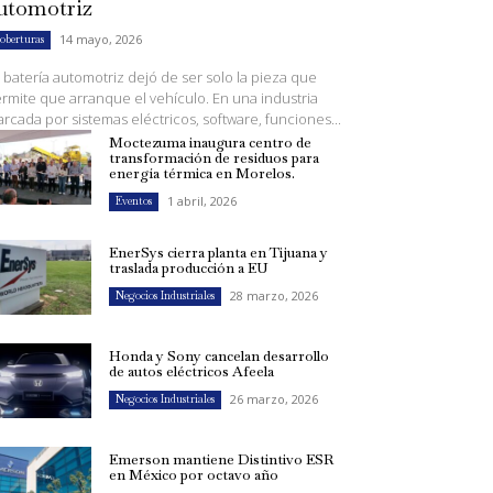
utomotriz
14 mayo, 2026
oberturas
 batería automotriz dejó de ser solo la pieza que
rmite que arranque el vehículo. En una industria
rcada por sistemas eléctricos, software, funciones...
Moctezuma inaugura centro de
transformación de residuos para
energía térmica en Morelos.
1 abril, 2026
Eventos
EnerSys cierra planta en Tijuana y
traslada producción a EU
28 marzo, 2026
Negocios Industriales
Honda y Sony cancelan desarrollo
de autos eléctricos Afeela
26 marzo, 2026
Negocios Industriales
Emerson mantiene Distintivo ESR
en México por octavo año