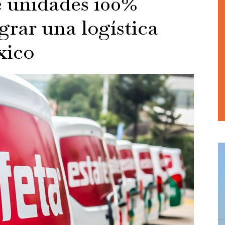
e unidades 100%
ograr una logística
xico