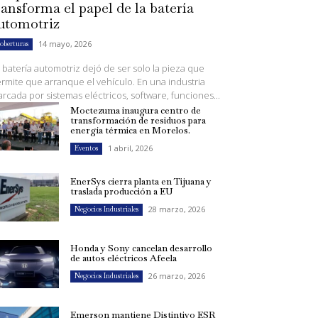
ransforma el papel de la batería
utomotriz
14 mayo, 2026
oberturas
 batería automotriz dejó de ser solo la pieza que
rmite que arranque el vehículo. En una industria
rcada por sistemas eléctricos, software, funciones...
Moctezuma inaugura centro de
transformación de residuos para
energía térmica en Morelos.
1 abril, 2026
Eventos
EnerSys cierra planta en Tijuana y
traslada producción a EU
28 marzo, 2026
Negocios Industriales
Honda y Sony cancelan desarrollo
de autos eléctricos Afeela
26 marzo, 2026
Negocios Industriales
Emerson mantiene Distintivo ESR