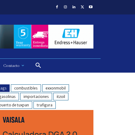
Contacto
tags
combustibles
exxonmobil
gasolinas
importaciones
itzoil
puerto de tuxpan
trafigura