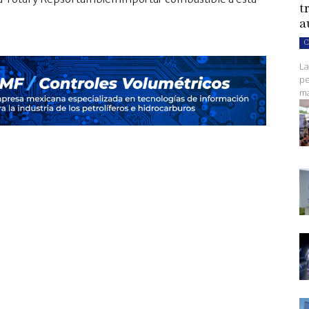
t
a
C
La
pe
ma