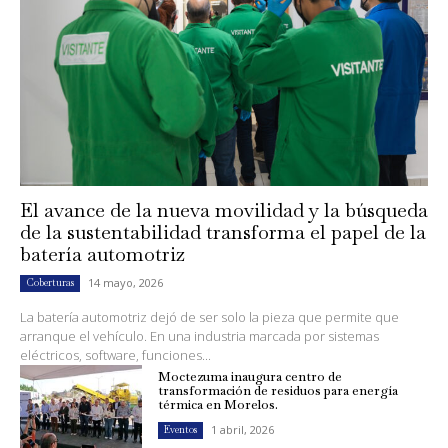
El avance de la nueva movilidad y la búsqueda
de la sustentabilidad transforma el papel de la
batería automotriz
14 mayo, 2026
Coberturas
La batería automotriz dejó de ser solo la pieza que permite que
arranque el vehículo. En una industria marcada por sistemas
eléctricos, software, funciones...
Moctezuma inaugura centro de
transformación de residuos para energía
térmica en Morelos.
1 abril, 2026
Eventos