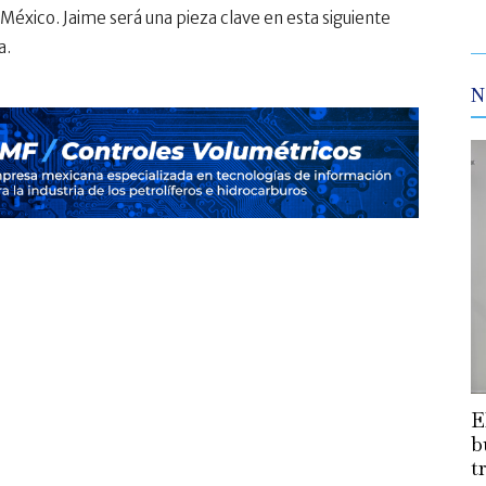
n México. Jaime será una pieza clave en esta siguiente
a.
N
E
b
t