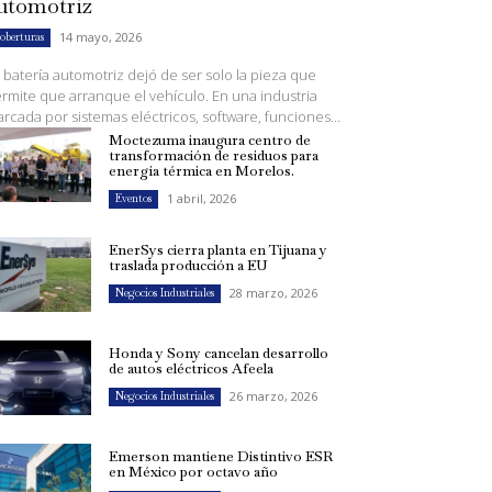
utomotriz
14 mayo, 2026
oberturas
 batería automotriz dejó de ser solo la pieza que
rmite que arranque el vehículo. En una industria
rcada por sistemas eléctricos, software, funciones...
Moctezuma inaugura centro de
transformación de residuos para
energía térmica en Morelos.
1 abril, 2026
Eventos
EnerSys cierra planta en Tijuana y
traslada producción a EU
28 marzo, 2026
Negocios Industriales
Honda y Sony cancelan desarrollo
de autos eléctricos Afeela
26 marzo, 2026
Negocios Industriales
Emerson mantiene Distintivo ESR
en México por octavo año