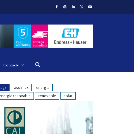
Contacto
tags
asolmex
energia
energía renovable
renovable
solar