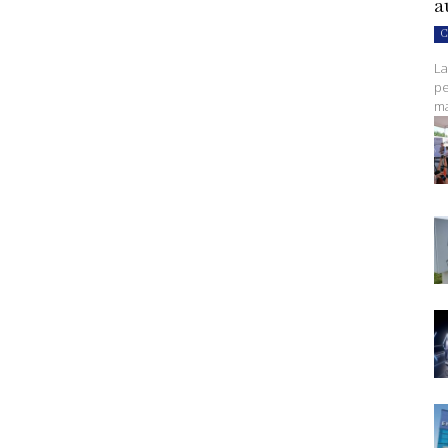
a
C
La
pe
ma