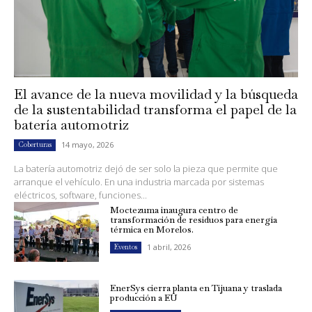
El avance de la nueva movilidad y la búsqueda
de la sustentabilidad transforma el papel de la
batería automotriz
14 mayo, 2026
Coberturas
La batería automotriz dejó de ser solo la pieza que permite que
arranque el vehículo. En una industria marcada por sistemas
eléctricos, software, funciones...
Moctezuma inaugura centro de
transformación de residuos para energía
térmica en Morelos.
1 abril, 2026
Eventos
EnerSys cierra planta en Tijuana y traslada
producción a EU