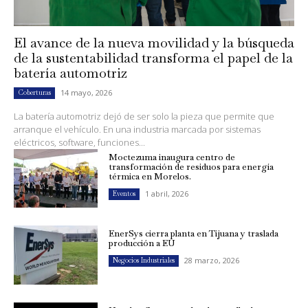
El avance de la nueva movilidad y la búsqueda
de la sustentabilidad transforma el papel de la
batería automotriz
14 mayo, 2026
Coberturas
La batería automotriz dejó de ser solo la pieza que permite que
arranque el vehículo. En una industria marcada por sistemas
eléctricos, software, funciones...
Moctezuma inaugura centro de
transformación de residuos para energía
térmica en Morelos.
1 abril, 2026
Eventos
EnerSys cierra planta en Tijuana y traslada
producción a EU
28 marzo, 2026
Negocios Industriales