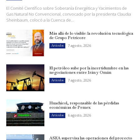
El Comité Científico sobre Soberanía Energética y Yacimientos de
Gas Natural No Convencional, convocado por la presidenta Claudia
Sheinbaum, colocó a la Cuenca de...
Más allá de lo visible: la revolución tecnológica
de Grupo Petricore
7 agosto, 2026
Artículos
El petróleo sube por la incertidumbre en las
negociaciones entre Irán y Omán
7 agosto, 2026
Artículos
Huachicol, responsable de las pérdidas
económicas de Pemex
6 agosto, 2026
Artículos
ASEA supervisa las operaciones del proyecto