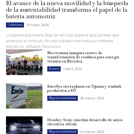
El avance de la nueva movilidad y la búsqueda
de la sustentabilidad transforma el papel de la
batería automotriz
14 mayo, 2026
Coberturas
La batería automotriz dejó de ser solo la pieza que permite que
arranque el vehículo. En una industria marcada por sistemas
eléctricos, software, funciones...
Moctezuma inaugura centro de
transformación de residuos para energía
térmica en Morelos.
1 abril, 2026
Eventos
EnerSys cierra planta en Tijuana y traslada
producción a EU
28 marzo, 2026
Negocios Industriales
Honda y Sony cancelan desarrollo de autos
eléctricos Afeela
26 marzo, 2026
Negocios Industriales