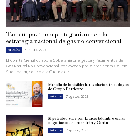
Tamaulipas toma protagonismo en la
estrategia nacional de gas no convencional
7 agosto, 2026
Artículos
El Comité Científico sobre Soberanía Energética y Yacimientos de
Gas Natural No Convencional, convocado por la presidenta Claudia
Sheinbaum, colocó a la Cuenca de...
Más allá de lo visible: la revolución tecnológica
de Grupo Petricore
7 agosto, 2026
Artículos
El petróleo sube por la incertidumbre en las
negociaciones entre Irán y Omán
7 agosto, 2026
Artículos