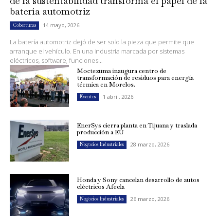
de la sustentabilidad transforma el papel de la
batería automotriz
14 mayo, 2026
Coberturas
La batería automotriz dejó de ser solo la pieza que permite que
arranque el vehículo. En una industria marcada por sistemas
eléctricos, software, funciones...
Moctezuma inaugura centro de
transformación de residuos para energía
térmica en Morelos.
1 abril, 2026
Eventos
EnerSys cierra planta en Tijuana y traslada
producción a EU
28 marzo, 2026
Negocios Industriales
Honda y Sony cancelan desarrollo de autos
eléctricos Afeela
26 marzo, 2026
Negocios Industriales