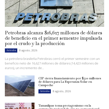
Petrobras alcanza $16,627 millones de dólares
de beneficio en el primer semestre impulsada
por el crudo y la producción
8 agosto, 2026
Artículos
La petrolera brasileña Petrobras cerró el primer semestre con un
beneficio neto de 16,627 millones de dólares (14,423 millones de
euros), un incremento de...
CIP cierra financiamiento por $510 millones
de dólares para La Esperanza Solar en
Campeche
8 agosto, 2026
Artículos
Tamaulipas toma protagonismo en la
estrategia nacional de gas no convencional