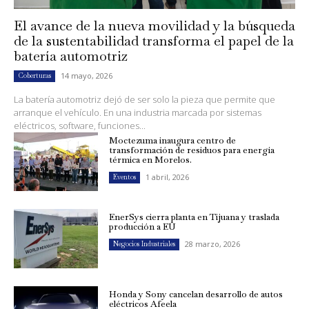
El avance de la nueva movilidad y la búsqueda
de la sustentabilidad transforma el papel de la
batería automotriz
14 mayo, 2026
Coberturas
La batería automotriz dejó de ser solo la pieza que permite que
arranque el vehículo. En una industria marcada por sistemas
eléctricos, software, funciones...
Moctezuma inaugura centro de
transformación de residuos para energía
térmica en Morelos.
1 abril, 2026
Eventos
EnerSys cierra planta en Tijuana y traslada
producción a EU
28 marzo, 2026
Negocios Industriales
Honda y Sony cancelan desarrollo de autos
eléctricos Afeela