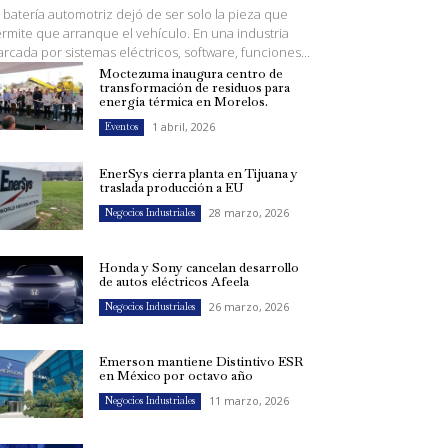
 batería automotriz dejó de ser solo la pieza que
rmite que arranque el vehículo. En una industria
rcada por sistemas eléctricos, software, funciones...
Moctezuma inaugura centro de
transformación de residuos para
energía térmica en Morelos.
1 abril, 2026
Eventos
EnerSys cierra planta en Tijuana y
traslada producción a EU
28 marzo, 2026
Negocios Industriales
Honda y Sony cancelan desarrollo
de autos eléctricos Afeela
26 marzo, 2026
Negocios Industriales
Emerson mantiene Distintivo ESR
en México por octavo año
11 marzo, 2026
Negocios Industriales