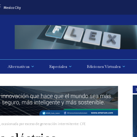
C
Mexico City
Alternativas
Especiales
Ediciones Virtuales
co, ocasionada por exceso de generación intermitente: CFE