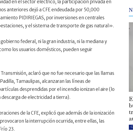
dad en el sector eléctrico, la participación privada en
rnos anteriores dejó a CFE endeudada por 50,000
N
iamiento PIDIRIEGAS, por inversiones en centrales
bestaciones, y el sistema de transporte de gas natural».
bierno federal, ni la gran industria, ni la mediana y
í como los usuarios domésticos, pueden seguir
 Transmisión, aclaró que no fue necesario que las llamas
 Padilla, Tamaulipas, alcanzaran las líneas de
rtículas desprendidas por el incendio ionizan el aire (lo
descarga de electricidad a tierra).
E
b
t
eraciones de la CFE, explicó que además de la ionización
a
provocaron la interrupción ocurrida, entre ellas, las
C
Frío 23.