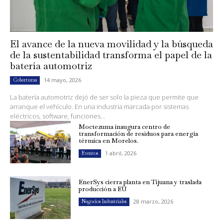
El avance de la nueva movilidad y la búsqueda
de la sustentabilidad transforma el papel de la
batería automotriz
14 mayo, 2026
Coberturas
La batería automotriz dejó de ser solo la pieza que permite que
arranque el vehículo. En una industria marcada por sistemas
eléctricos, software, funciones...
Moctezuma inaugura centro de
transformación de residuos para energía
térmica en Morelos.
1 abril, 2026
Eventos
EnerSys cierra planta en Tijuana y traslada
producción a EU
28 marzo, 2026
Negocios Industriales