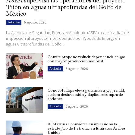
ASEA supervisa las operaciones del proyecto
Trión en aguas ultraprofundas del Golfo de
México
6 agosto, 2026
Artículos
La Agencia de Seguridad, Energía y Ambiente (ASEA) realizó visitas de
inspección al proyecto Trión, operado por Woodside Energy en
aguas ultraprofundas del Golfo...
Comité propone reducir dependencia de gas
con mayor producción nacional
6 agosto, 2026
Artículos
ConocoPhillips eleva ganancias a 3,951 mdd,
acelera desinversión y duplica recompra de
acciones
6 agosto, 2026
Artículos
Al Mazrui se convierte en inversionista
estratégico de Petrofac en Emiratos Árabes
Unidos