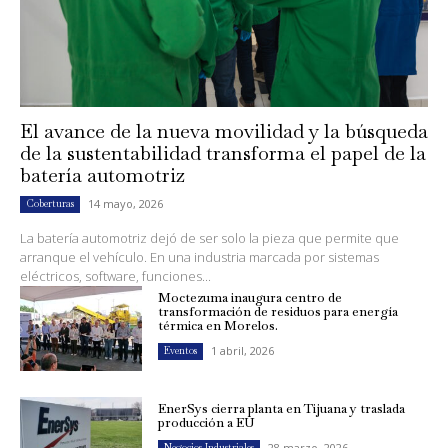
El avance de la nueva movilidad y la búsqueda
de la sustentabilidad transforma el papel de la
batería automotriz
14 mayo, 2026
Coberturas
La batería automotriz dejó de ser solo la pieza que permite que
arranque el vehículo. En una industria marcada por sistemas
eléctricos, software, funciones...
Moctezuma inaugura centro de
transformación de residuos para energía
térmica en Morelos.
1 abril, 2026
Eventos
EnerSys cierra planta en Tijuana y traslada
producción a EU
28 marzo, 2026
Negocios Industriales