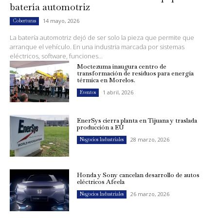
batería automotriz
14 mayo, 2026
Coberturas
La batería automotriz dejó de ser solo la pieza que permite que
arranque el vehículo. En una industria marcada por sistemas
eléctricos, software, funciones...
Moctezuma inaugura centro de
transformación de residuos para energía
térmica en Morelos.
1 abril, 2026
Eventos
EnerSys cierra planta en Tijuana y traslada
producción a EU
28 marzo, 2026
Negocios Industriales
Honda y Sony cancelan desarrollo de autos
eléctricos Afeela
26 marzo, 2026
Negocios Industriales