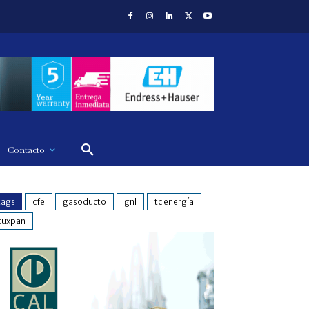
Contacto
tags
cfe
gasoducto
gnl
tc energía
tuxpan