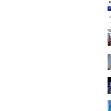
a
C
La
pe
ma