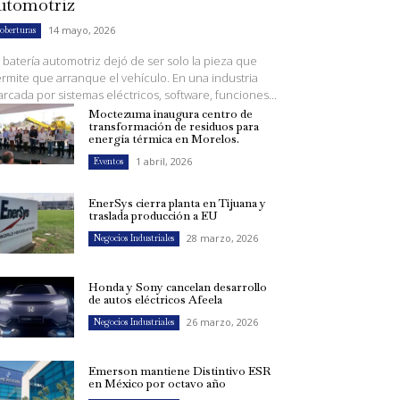
utomotriz
14 mayo, 2026
oberturas
 batería automotriz dejó de ser solo la pieza que
rmite que arranque el vehículo. En una industria
rcada por sistemas eléctricos, software, funciones...
Moctezuma inaugura centro de
transformación de residuos para
energía térmica en Morelos.
1 abril, 2026
Eventos
EnerSys cierra planta en Tijuana y
traslada producción a EU
28 marzo, 2026
Negocios Industriales
Honda y Sony cancelan desarrollo
de autos eléctricos Afeela
26 marzo, 2026
Negocios Industriales
Emerson mantiene Distintivo ESR
en México por octavo año