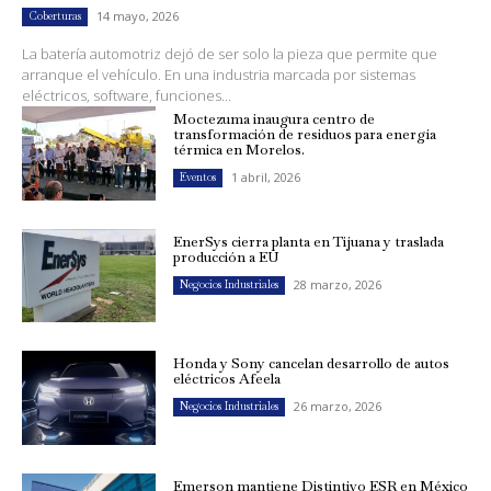
14 mayo, 2026
Coberturas
La batería automotriz dejó de ser solo la pieza que permite que
arranque el vehículo. En una industria marcada por sistemas
eléctricos, software, funciones...
Moctezuma inaugura centro de
transformación de residuos para energía
térmica en Morelos.
1 abril, 2026
Eventos
EnerSys cierra planta en Tijuana y traslada
producción a EU
28 marzo, 2026
Negocios Industriales
Honda y Sony cancelan desarrollo de autos
eléctricos Afeela
26 marzo, 2026
Negocios Industriales
Emerson mantiene Distintivo ESR en México