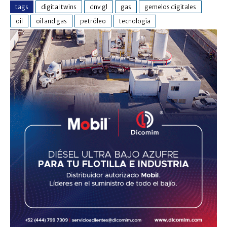
tags
digital twins
dnv gl
gas
gemelos digitales
oil
oil and gas
petróleo
tecnologia