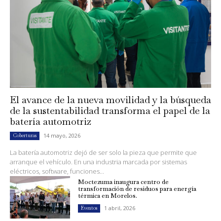
El avance de la nueva movilidad y la búsqueda
de la sustentabilidad transforma el papel de la
batería automotriz
14 mayo, 2026
Coberturas
La batería automotriz dejó de ser solo la pieza que permite que
arranque el vehículo. En una industria marcada por sistemas
eléctricos, software, funciones...
Moctezuma inaugura centro de
transformación de residuos para energía
térmica en Morelos.
1 abril, 2026
Eventos