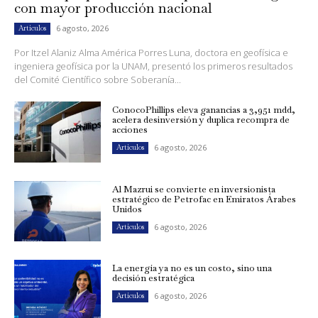
con mayor producción nacional
6 agosto, 2026
Artículos
Por Itzel Alaniz Alma América Porres Luna, doctora en geofísica e
ingeniera geofísica por la UNAM, presentó los primeros resultados
del Comité Científico sobre Soberanía...
ConocoPhillips eleva ganancias a 3,951 mdd,
acelera desinversión y duplica recompra de
acciones
6 agosto, 2026
Artículos
Al Mazrui se convierte en inversionista
estratégico de Petrofac en Emiratos Árabes
Unidos
6 agosto, 2026
Artículos
La energía ya no es un costo, sino una
decisión estratégica
6 agosto, 2026
Artículos