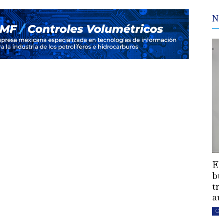
N
E
b
t
a
C