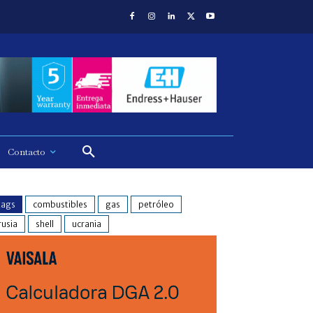
Contacto
tags
combustibles
gas
petróleo
rusia
shell
ucrania