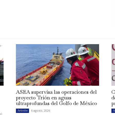
ASEA supervisa las operaciones del
C
proyecto Trión en aguas
d
ultraprofundas del Golfo de México
p
6 agosto, 2026
Artículos
A
x)