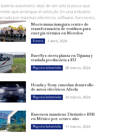
 batería automotriz dejó de ser solo la pieza que
rmite que arranque el vehículo. En una industria
rcada por sistemas eléctricos, software, funciones...
Moctezuma inaugura centro de
transformación de residuos para
energía térmica en Morelos.
1 abril, 2026
Eventos
EnerSys cierra planta en Tijuana y
traslada producción a EU
28 marzo, 2026
Negocios Industriales
Honda y Sony cancelan desarrollo
de autos eléctricos Afeela
26 marzo, 2026
Negocios Industriales
Emerson mantiene Distintivo ESR
en México por octavo año
11 marzo, 2026
Negocios Industriales