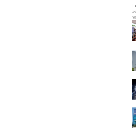
La
pe
ma