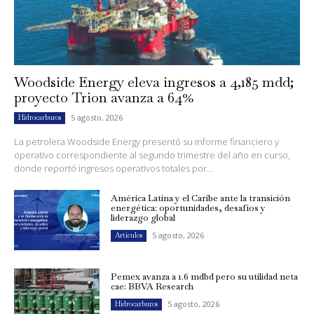
Woodside Energy eleva ingresos a 4,185 mdd;
proyecto Trion avanza a 64%
5 agosto, 2026
Hidrocarburos
La petrolera Woodside Energy presentó su informe financiero y
operativo correspondiente al segundo trimestre del año en curso,
donde reportó ingresos operativos totales por...
América Latina y el Caribe ante la transición
energética: oportunidades, desafíos y
liderazgo global
5 agosto, 2026
Artículos
Pemex avanza a 1.6 mdbd pero su utilidad neta
cae: BBVA Research
5 agosto, 2026
Hidrocarburos