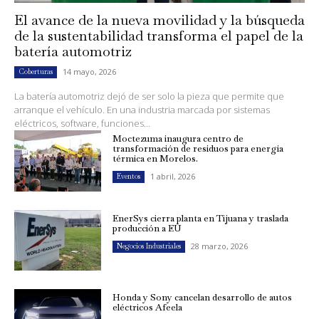
El avance de la nueva movilidad y la búsqueda
de la sustentabilidad transforma el papel de la
batería automotriz
14 mayo, 2026
Coberturas
La batería automotriz dejó de ser solo la pieza que permite que
arranque el vehículo. En una industria marcada por sistemas
eléctricos, software, funciones...
Moctezuma inaugura centro de
transformación de residuos para energía
térmica en Morelos.
1 abril, 2026
Eventos
EnerSys cierra planta en Tijuana y traslada
producción a EU
28 marzo, 2026
Negocios Industriales
Honda y Sony cancelan desarrollo de autos
eléctricos Afeela