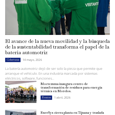
El avance de la nueva movilidad y la búsqueda
de la sustentabilidad transforma el papel de la
batería automotriz
14 mayo, 2026
Coberturas
La batería automotriz dejó de ser solo la pieza que permite que
arranque el vehículo. En una industria marcada por sistemas
eléctricos, software, funciones...
Moctezuma inaugura centro de
transformación de residuos para energía
térmica en Morelos.
1 abril, 2026
Eventos
EnerSys cierra planta en Tijuana y traslada