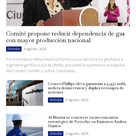
Comité propone reducir dependencia de gas
con mayor producción nacional
6 agosto, 2026
Artículos
Por Itzel Alaniz Alma América Porres Luna, doctora en geofísica e
ingeniera geofísica por la UNAM, presentó los primeros resultados
del Comité Científico sobre Soberanía...
ConocoPhillips eleva ganancias a 3,951 mdd,
acelera desinversión y duplica recompra de
acciones
6 agosto, 2026
Artículos
Al Mazrui se convierte en inversionista
estratégico de Petrofac en Emiratos Árabes
Unidos
6 agosto, 2026
Artículos