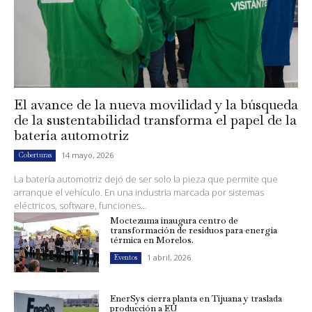
El avance de la nueva movilidad y la búsqueda
de la sustentabilidad transforma el papel de la
batería automotriz
14 mayo, 2026
Coberturas
La batería automotriz dejó de ser solo la pieza que permite que
arranque el vehículo. En una industria marcada por sistemas
eléctricos, software, funciones...
Moctezuma inaugura centro de
transformación de residuos para energía
térmica en Morelos.
1 abril, 2026
Eventos
EnerSys cierra planta en Tijuana y traslada
producción a EU