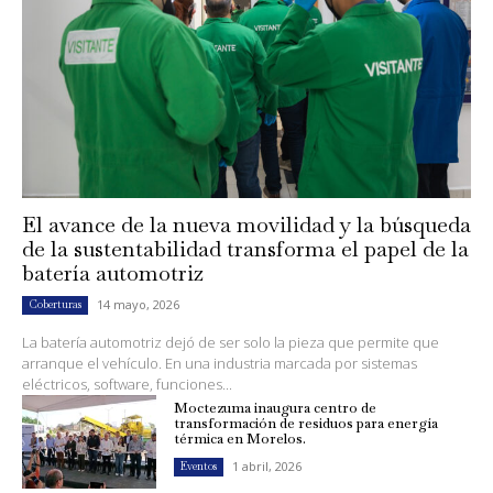
El avance de la nueva movilidad y la búsqueda
de la sustentabilidad transforma el papel de la
batería automotriz
14 mayo, 2026
Coberturas
La batería automotriz dejó de ser solo la pieza que permite que
arranque el vehículo. En una industria marcada por sistemas
eléctricos, software, funciones...
Moctezuma inaugura centro de
transformación de residuos para energía
térmica en Morelos.
1 abril, 2026
Eventos