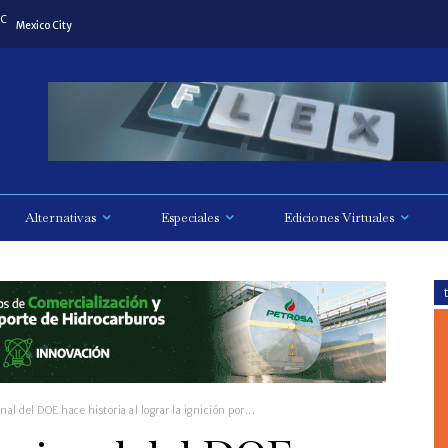
C
Mexico City
Alternativas
Especiales
Ediciones Virtuales
nal del DOE hace historia al lograr la ignición por...