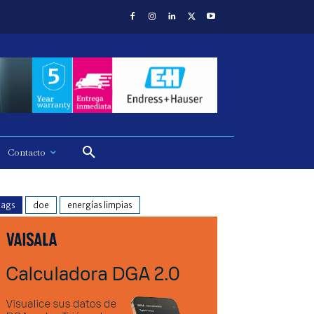
Contacto
tags
doe
energías limpias