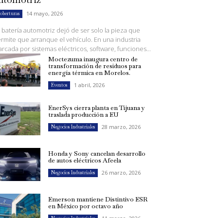
14 mayo, 2026
oberturas
 batería automotriz dejó de ser solo la pieza que
rmite que arranque el vehículo. En una industria
rcada por sistemas eléctricos, software, funciones...
Moctezuma inaugura centro de
transformación de residuos para
energía térmica en Morelos.
1 abril, 2026
Eventos
EnerSys cierra planta en Tijuana y
traslada producción a EU
28 marzo, 2026
Negocios Industriales
Honda y Sony cancelan desarrollo
de autos eléctricos Afeela
26 marzo, 2026
Negocios Industriales
Emerson mantiene Distintivo ESR
en México por octavo año