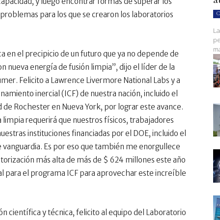
capacidad, y luego encontrar formas de superar los
 problemas para los que se crearon los laboratorios
C
La
pe
ma
a en el precipicio de un futuro que ya no depende de
n nueva energía de fusión limpia”, dijo el líder de la
mer. Felicito a Lawrence Livermore National Labs y a
namiento inercial (ICF) de nuestra nación, incluido el
ad de Rochester en Nueva York, por lograr este avance.
limpia requerirá que nuestros físicos, trabajadores
estras instituciones financiadas por el DOE, incluido el
e vanguardia. Es por eso que también me enorgullece
utorización más alta de más de $ 624 millones este año
al para el programa ICF para aprovechar este increíble
científica y técnica, felicito al equipo del Laboratorio