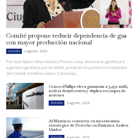
Comité propone reducir dependencia de gas
con mayor producción nacional
6 agosto, 2026
Artículos
Por Itzel Alaniz Alma América Porres Luna, doctora en geofísica e
ingeniera geofísica por la UNAM, presentó los primeros resultados
del Comité Científico sobre Soberanía...
ConocoPhillips eleva ganancias a 3,951 mdd,
acelera desinversión y duplica recompra de
acciones
6 agosto, 2026
Artículos
Al Mazrui se convierte en inversionista
estratégico de Petrofac en Emiratos Árabes
Unidos
6 agosto, 2026
Artículos