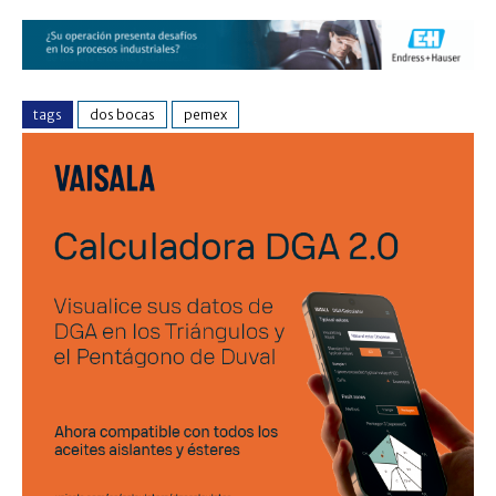
tags
dos bocas
pemex