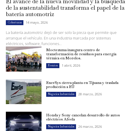
El avance de la nueva movilidad y la búsqueda
de la sustentabilidad transforma el papel de la
batería automotriz
14 mayo, 2026
Coberturas
La batería automotriz dejó de ser solo la pieza que permite que
arranque el vehículo. En una industria marcada por sistemas
eléctricos, software, funciones...
Moctezuma inaugura centro de
transformación de residuos para energía
térmica en Morelos.
1 abril, 2026
Eventos
EnerSys cierra planta en Tijuana y traslada
producción a EU
28 marzo, 2026
Negocios Industriales
Honda y Sony cancelan desarrollo de autos
eléctricos Afeela
26 marzo, 2026
Negocios Industriales