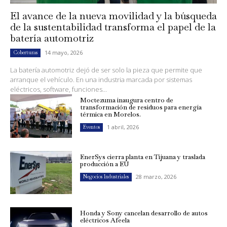
El avance de la nueva movilidad y la búsqueda
de la sustentabilidad transforma el papel de la
batería automotriz
14 mayo, 2026
Coberturas
La batería automotriz dejó de ser solo la pieza que permite que
arranque el vehículo. En una industria marcada por sistemas
eléctricos, software, funciones...
Moctezuma inaugura centro de
transformación de residuos para energía
térmica en Morelos.
1 abril, 2026
Eventos
EnerSys cierra planta en Tijuana y traslada
producción a EU
28 marzo, 2026
Negocios Industriales
Honda y Sony cancelan desarrollo de autos
eléctricos Afeela