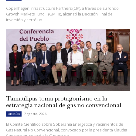
Copenhagen Infrastructure Partners (CIP), a través de su fondo
Growth Markets Fund II (GMF II), alcanzó la Decisión Final de
Inversión y cerró un...
Tamaulipas toma protagonismo en la
estrategia nacional de gas no convencional
7 agosto, 2026
Artículos
El Comité Científico sobre Soberanía Energética y Yacimientos de
Gas Natural No Convencional, convocado por la presidenta Claudia
Sheinbaum, colocó a la Cuenca de...