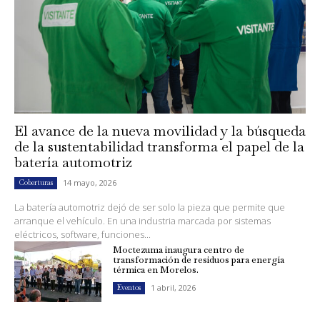
El avance de la nueva movilidad y la búsqueda
de la sustentabilidad transforma el papel de la
batería automotriz
14 mayo, 2026
Coberturas
La batería automotriz dejó de ser solo la pieza que permite que
arranque el vehículo. En una industria marcada por sistemas
eléctricos, software, funciones...
Moctezuma inaugura centro de
transformación de residuos para energía
térmica en Morelos.
1 abril, 2026
Eventos