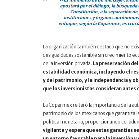
«Es momento de un mensaje contunden
apostará por el diálogo, la búsqueda 
Constitución, a la separación de 
instituciones y órganos autónomos,
enfoque, según la Coparmex, es crucia
La organización también destacó que no exis
desigualdades sostenible sin crecimiento eco
de la inversión privada.
La preservación del
estabilidad económica, incluyendo el res
y del patrimonio, y la independencia y ob
que los inversionistas consideran antes d
La Coparmex reiteró la importancia de la au
patrimonio de los mexicanos que garantiza la 
política monetaria, proporcionando certidu
vigilante y espera que estas garantías
un entorno favorable para la inversión y