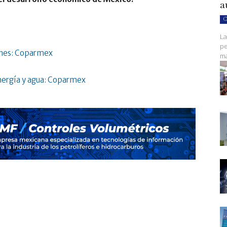
a
C
La
pe
ones: Coparmex
ma
energía y agua: Coparmex