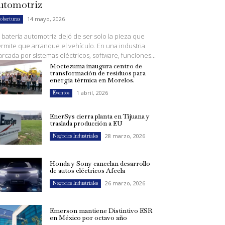
utomotriz
14 mayo, 2026
oberturas
 batería automotriz dejó de ser solo la pieza que
rmite que arranque el vehículo. En una industria
rcada por sistemas eléctricos, software, funciones...
Moctezuma inaugura centro de
transformación de residuos para
energía térmica en Morelos.
1 abril, 2026
Eventos
EnerSys cierra planta en Tijuana y
traslada producción a EU
28 marzo, 2026
Negocios Industriales
Honda y Sony cancelan desarrollo
de autos eléctricos Afeela
26 marzo, 2026
Negocios Industriales
Emerson mantiene Distintivo ESR
en México por octavo año