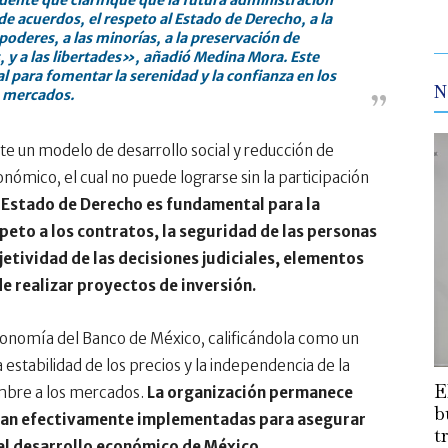
te que clarifique que la futura administración
de acuerdos, el respeto al Estado de Derecho, a la
poderes, a las minorías, a la preservación de
 y a las libertades», añadió Medina Mora. Este
l para fomentar la serenidad y la confianza en los
N
mercados.
te un modelo de desarrollo social y reducción de
nómico, el cual no puede lograrse sin la participación
 Estado de Derecho es fundamental para la
peto a los contratos, la seguridad de las personas
jetividad de las decisiones judiciales, elementos
e realizar proyectos de inversión.
tonomía del Banco de México, calificándola como un
estabilidad de los precios y la independencia de la
E
mbre a los mercados.
La organización permanece
b
 sean efectivamente implementadas para asegurar
t
 el desarrollo económico de México.