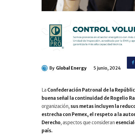
By
Global Energy
5 junio, 2024
La
Confederación Patronal de la Repúbl
buena señal la continuidad de Rogelio Ra
organización,
sus metas incluyen la redu
estrecha con
Pemex
, el respeto a la aut
Derecho
, aspectos que consideran
esencial
país.