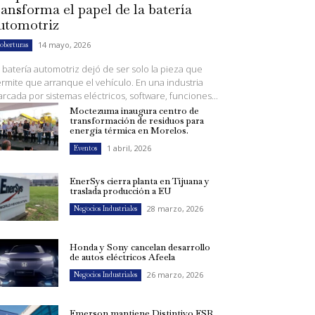
ransforma el papel de la batería
utomotriz
14 mayo, 2026
oberturas
 batería automotriz dejó de ser solo la pieza que
rmite que arranque el vehículo. En una industria
rcada por sistemas eléctricos, software, funciones...
Moctezuma inaugura centro de
transformación de residuos para
energía térmica en Morelos.
1 abril, 2026
Eventos
EnerSys cierra planta en Tijuana y
traslada producción a EU
28 marzo, 2026
Negocios Industriales
Honda y Sony cancelan desarrollo
de autos eléctricos Afeela
26 marzo, 2026
Negocios Industriales
Emerson mantiene Distintivo ESR