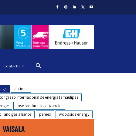
Contacto
tags
acciona
congreso internacional de energía tamaulipas
engie
josé ramón silva arizabalo
oil and gas alliance
pemex
woodside energy