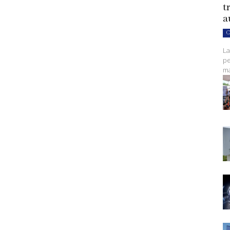
t
a
C
La
pe
ma