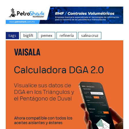
tags
biglift
pemex
refinería
salina cruz