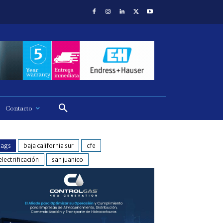
Contacto
tags
baja california sur
cfe
electrificación
san juanico