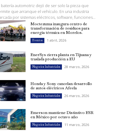
 batería automotriz dejó de ser solo la pieza que
rmite que arranque el vehículo. En una industria
rcada por sistemas eléctricos, software, funciones...
Moctezuma inaugura centro de
transformación de residuos para
energía térmica en Morelos.
1 abril, 2026
Eventos
EnerSys cierra planta en Tijuana y
traslada producción a EU
28 marzo, 2026
Negocios Industriales
Honda y Sony cancelan desarrollo
de autos eléctricos Afeela
26 marzo, 2026
Negocios Industriales
Emerson mantiene Distintivo ESR
en México por octavo año
11 marzo, 2026
Negocios Industriales