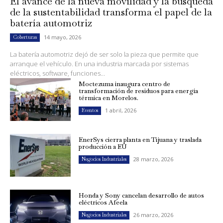
El avance de la nueva movilidad y la búsqueda
de la sustentabilidad transforma el papel de la
batería automotriz
14 mayo, 2026
Coberturas
La batería automotriz dejó de ser solo la pieza que permite que
arranque el vehículo. En una industria marcada por sistemas
eléctricos, software, funciones...
Moctezuma inaugura centro de
transformación de residuos para energía
térmica en Morelos.
1 abril, 2026
Eventos
EnerSys cierra planta en Tijuana y traslada
producción a EU
28 marzo, 2026
Negocios Industriales
Honda y Sony cancelan desarrollo de autos
eléctricos Afeela
26 marzo, 2026
Negocios Industriales