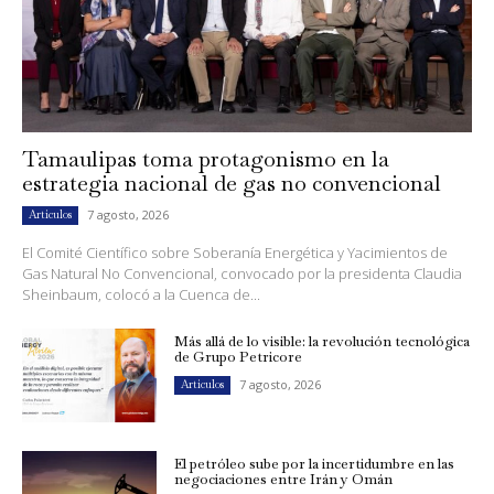
Tamaulipas toma protagonismo en la
estrategia nacional de gas no convencional
7 agosto, 2026
Artículos
El Comité Científico sobre Soberanía Energética y Yacimientos de
Gas Natural No Convencional, convocado por la presidenta Claudia
Sheinbaum, colocó a la Cuenca de...
Más allá de lo visible: la revolución tecnológica
de Grupo Petricore
7 agosto, 2026
Artículos
El petróleo sube por la incertidumbre en las
negociaciones entre Irán y Omán