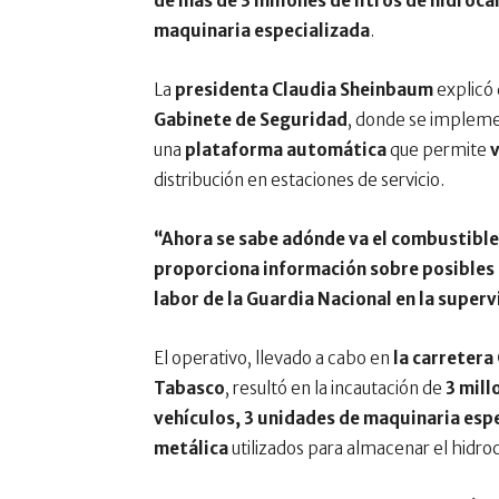
de más de 3 millones de litros de hidroc
maquinaria especializada
.
La
presidenta Claudia Sheinbaum
explicó 
Gabinete de Seguridad
, donde se impleme
una
plataforma automática
que permite
v
distribución en estaciones de servicio.
“Ahora se sabe adónde va el combustible 
proporciona información sobre posibles
labor de la Guardia Nacional en la superv
El operativo, llevado a cabo en
la carretera
Tabasco
, resultó en la incautación de
3 mill
vehículos, 3 unidades de maquinaria esp
metálica
utilizados para almacenar el hidro