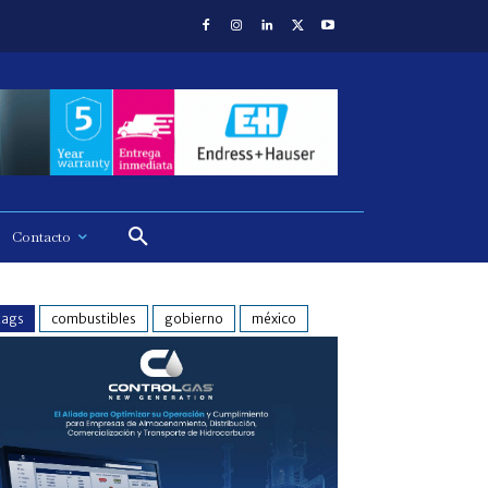
Contacto
tags
combustibles
gobierno
méxico