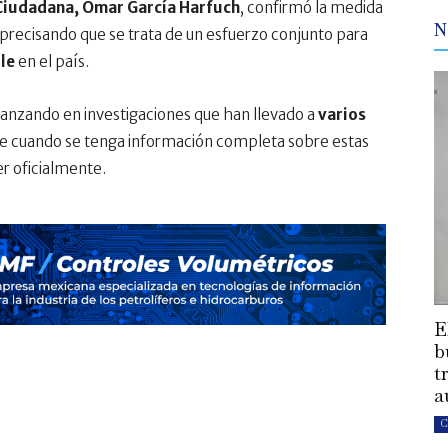
 Ciudadana, Omar García Harfuch
, confirmó la medida
N
 precisando que se trata de un esfuerzo conjunto para
le
en el país.
anzando en investigaciones que han llevado a
varios
ue cuando se tenga información completa sobre estas
er oficialmente.
E
b
t
a
C