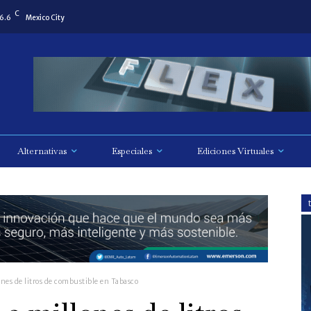
C
6.6
Mexico City
Alternativas
Especiales
Ediciones Virtuales
nes de litros de combustible en Tabasco