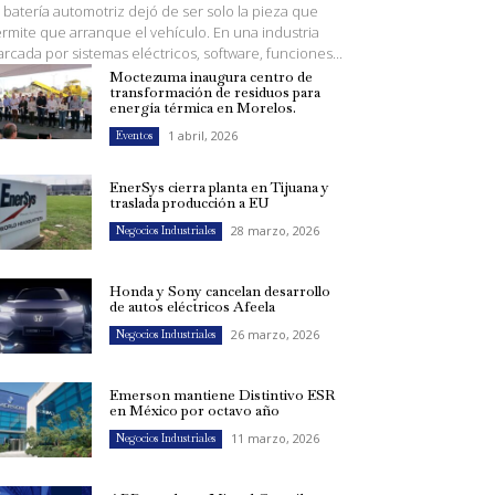
 batería automotriz dejó de ser solo la pieza que
rmite que arranque el vehículo. En una industria
rcada por sistemas eléctricos, software, funciones...
Moctezuma inaugura centro de
transformación de residuos para
energía térmica en Morelos.
1 abril, 2026
Eventos
EnerSys cierra planta en Tijuana y
traslada producción a EU
28 marzo, 2026
Negocios Industriales
Honda y Sony cancelan desarrollo
de autos eléctricos Afeela
26 marzo, 2026
Negocios Industriales
Emerson mantiene Distintivo ESR
en México por octavo año
11 marzo, 2026
Negocios Industriales