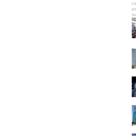
La
pe
ma