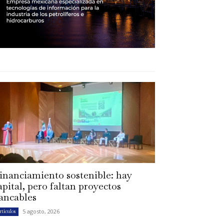
inanciamiento sostenible: hay
apital, pero faltan proyectos
ancables
5 agosto, 2026
rtículos