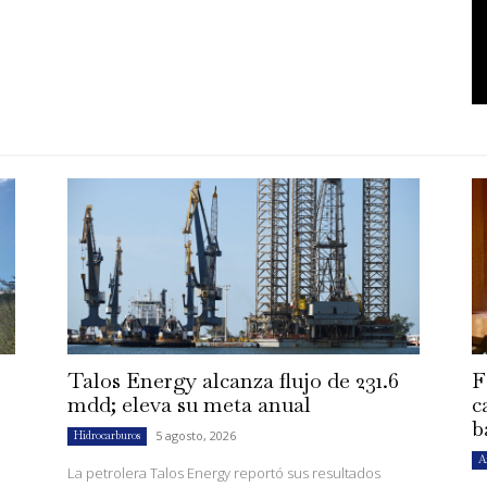
Talos Energy alcanza flujo de 231.6
F
mdd; eleva su meta anual
c
b
5 agosto, 2026
Hidrocarburos
A
La petrolera Talos Energy reportó sus resultados