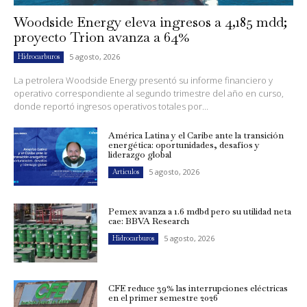
Woodside Energy eleva ingresos a 4,185 mdd;
proyecto Trion avanza a 64%
5 agosto, 2026
Hidrocarburos
La petrolera Woodside Energy presentó su informe financiero y
operativo correspondiente al segundo trimestre del año en curso,
donde reportó ingresos operativos totales por...
América Latina y el Caribe ante la transición
energética: oportunidades, desafíos y
liderazgo global
5 agosto, 2026
Artículos
Pemex avanza a 1.6 mdbd pero su utilidad neta
cae: BBVA Research
5 agosto, 2026
Hidrocarburos
CFE reduce 39% las interrupciones eléctricas
en el primer semestre 2026