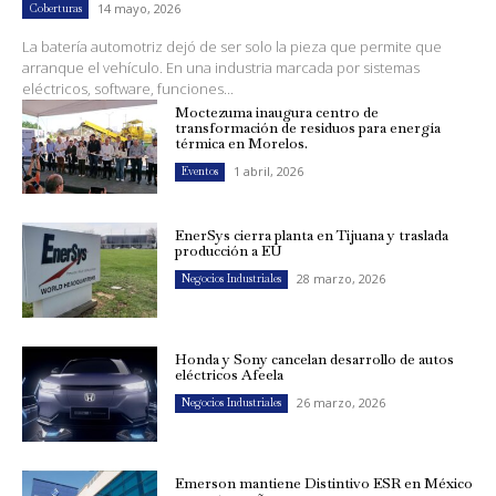
14 mayo, 2026
Coberturas
La batería automotriz dejó de ser solo la pieza que permite que
arranque el vehículo. En una industria marcada por sistemas
eléctricos, software, funciones...
Moctezuma inaugura centro de
transformación de residuos para energía
térmica en Morelos.
1 abril, 2026
Eventos
EnerSys cierra planta en Tijuana y traslada
producción a EU
28 marzo, 2026
Negocios Industriales
Honda y Sony cancelan desarrollo de autos
eléctricos Afeela
26 marzo, 2026
Negocios Industriales
Emerson mantiene Distintivo ESR en México