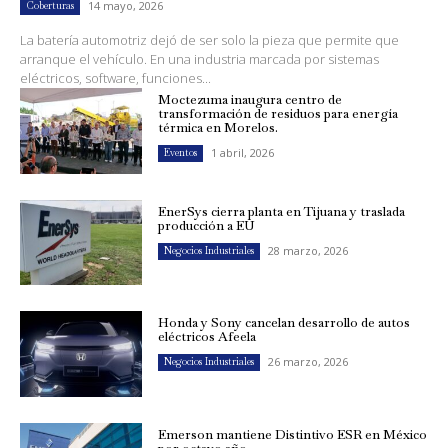
14 mayo, 2026
Coberturas
La batería automotriz dejó de ser solo la pieza que permite que
arranque el vehículo. En una industria marcada por sistemas
eléctricos, software, funciones...
Moctezuma inaugura centro de
transformación de residuos para energía
térmica en Morelos.
1 abril, 2026
Eventos
EnerSys cierra planta en Tijuana y traslada
producción a EU
28 marzo, 2026
Negocios Industriales
Honda y Sony cancelan desarrollo de autos
eléctricos Afeela
26 marzo, 2026
Negocios Industriales
Emerson mantiene Distintivo ESR en México