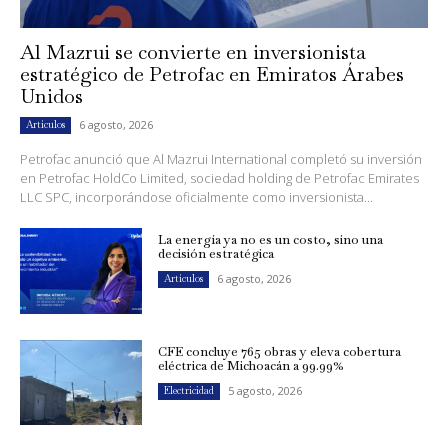
Al Mazrui se convierte en inversionista
estratégico de Petrofac en Emiratos Árabes
Unidos
6 agosto, 2026
Artículos
Petrofac anunció que Al Mazrui International completó su inversión
en Petrofac HoldCo Limited, sociedad holding de Petrofac Emirates
LLC SPC, incorporándose oficialmente como inversionista...
La energía ya no es un costo, sino una
decisión estratégica
6 agosto, 2026
Artículos
CFE concluye 765 obras y eleva cobertura
eléctrica de Michoacán a 99.99%
5 agosto, 2026
Electricidad